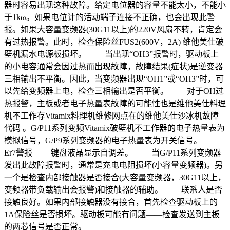
器时容易出现这种故障。给定电位器的容量不能太小，不能小
于1kω。如果电位计的活动端子连接不正确，也会出现此警
报。如果大容量变频器(30G11以上)的220V风扇不转，肯定会
有过热报警。此时，检查保险丝FUS2(600V，2A) 维他美仕破
壁机漏水电源板损坏。 当出现“OH3”报警时，驱动板上
的小电容通常会因过热而出现故障，故障结果(症状)是逆变器
三相输出不平衡。因此，当变频器出现“OH1”或“OH3”时，可
以先给变频器上电，检查三相输出是否平衡。 对于OH过
热报警，主板或者电子热量表故障的可能性也是维他美仕料理
机不工作存Vitamix料理机维修网点在的维他美仕沙冰机故障
代码 。G/P11系列变频Vitamix破壁机不工作器的电子热量表为
模拟信号，G/P9系列变频器的电子热量表为开关信号。
Er7警报 键盘液晶显示自调差。 当G/P11系列变频器
发出此故障报警时，通常是充电电阻损坏(小容量变频器)。另
一个是检查内部接触器是否接合(大容量变频器，30G11以上，
变频器带负载输出会报警)和接触器的辅助。 联系人是否
接触良好。如果内部接触器没有接合，首先检查驱动板上的
1A保险丝是否损坏。驱动板可能有问题——检查发送到主板
的两芯信号是否正常。