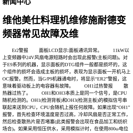
新闻中心
维他美仕料理机维修施耐德变
频器常见故障及维
Er2警报 面板LCD显示:面板通讯异常。 11kW以
上变频器中24V风扇电源短路时会出现此报警(主板问题)。对
于E9系列的机器，显示面板的DTG组件一般都是损坏的，这
个组件的损坏会造成主板的损坏，表现为显示面板一开机马上
OC报警。然而，当G/P9机器通电时，将显示“ER2”警报，这
意味着驱动板上的电容器有故障。 OH1过热警报 散
热器过热了。 OH1和OH3本质上是同一个信号，是CPU
随机检测的。OH1(检测背板)和OH3(检测主板)的模拟信号串
联起来送到CPU，CPU会随机上报任何故障。如果出现“OH1”
报警，首先检查环境温度是否过高，冷却风扇是否正常工作，
然后检查散热片是否堵塞(此类报警会出现在食品加工和纺织
场合)。如果采用恒压供水，采用模拟计时，在使用800ω电位