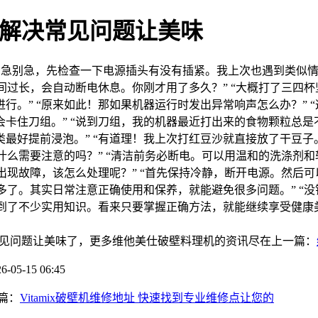
快速解决常见问题让美味
“别急别急，先检查一下电源插头有没有插紧。我上次也遇到类似情
间过长，会自动断电休息。你刚才用了多久？” “大概打了三四杯
行。” “原来如此！那如果机器运行时发出异常响声怎么办？” 
卡住刀组。” “说到刀组，我的机器最近打出来的食物颗粒总是不
最好提前浸泡。” “有道理！我上次打红豆沙就直接放了干豆子。
有什么需要注意的吗？” “清洁前务必断电。可以用温和的洗涤剂
的出现故障，该怎么处理呢？” “首先保持冷静，断开电源。然后
心多了。其实日常注意正确使用和保养，就能避免很多问题。” “
学到了不少实用知识。看来只要掌握正确方法，就能继续享受健康美
解决常见问题让美味了，更多维他美仕破壁料理机的资讯尽在上一篇：
5-15 06:45
篇：
Vitamix破壁机维修地址 快速找到专业维修点让您的