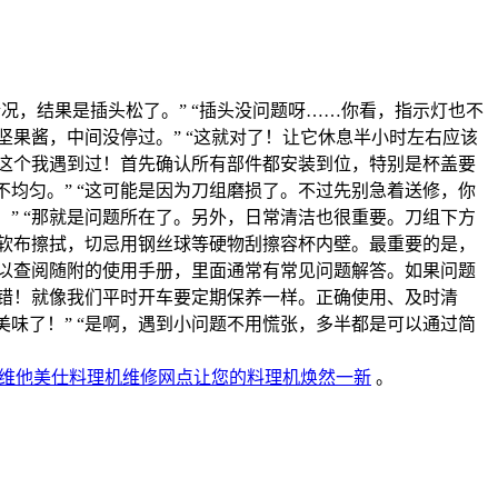
况，结果是插头松了。” “插头没问题呀……你看，指示灯也不
坚果酱，中间没停过。” “这就对了！让它休息半小时左右应该
“这个我遇到过！首先确认所有部件都安装到位，特别是杯盖要
均匀。” “这可能是因为刀组磨损了。不过先别急着送修，你
” “那就是问题所在了。另外，日常清洁也很重要。刀组下方
和软布擦拭，切忌用钢丝球等硬物刮擦容杯内壁。最重要的是，
可以查阅随附的使用手册，里面通常有常见问题解答。如果问题
没错！就像我们平时开车要定期保养一样。正确使用、及时清
味了！” “是啊，遇到小问题不用慌张，多半都是可以通过简
维他美仕料理机维修网点让您的料理机焕然一新
。