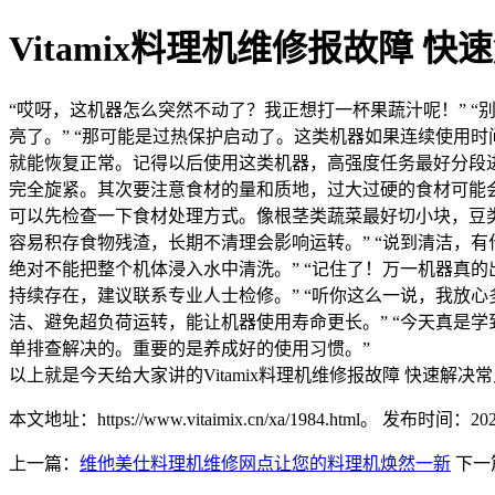
Vitamix料理机维修报故障 
“哎呀，这机器怎么突然不动了？我正想打一杯果蔬汁呢！” 
亮了。” “那可能是过热保护启动了。这类机器如果连续使用时
就能恢复正常。记得以后使用这类机器，高强度任务最好分段进
完全旋紧。其次要注意食材的量和质地，过大过硬的食材可能会
可以先检查一下食材处理方式。像根茎类蔬菜最好切小块，豆类
容易积存食物残渣，长期不清理会影响运转。” “说到清洁，
绝对不能把整个机体浸入水中清洗。” “记住了！万一机器真
持续存在，建议联系专业人士检修。” “听你这么一说，我放
洁、避免超负荷运转，能让机器使用寿命更长。” “今天真是
单排查解决的。重要的是养成好的使用习惯。”
以上就是今天给大家讲的Vitamix料理机维修报故障 快速
本文地址：https://www.vitaimix.cn/xa/1984.html。
发布时间：2026-0
上一篇：
维他美仕料理机维修网点让您的料理机焕然一新
下一