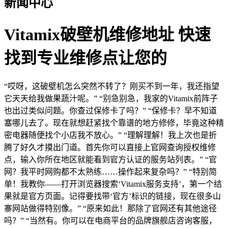
新闻中心
Vitamix破壁机维修地址 快速
找到专业维修点让您的
“哎呀，这破壁机怎么突然不转了？刚买不到一年，我还指望
它天天给我做果蔬汁呢。” “别急别急，我家的Vitamix前阵子
也出过类似问题。你查过保修卡了吗？” “保修卡？早不知道
塞哪儿去了。现在就想赶紧找个靠谱的地方修修，毕竟这种精
密电器随便找个小店我不放心。” “理解理解！我上次也是折
腾了好久才摸出门道。首先你可以直接上官网查询授权维修
点，输入你所在地区就能看到官方认证的服务站列表。” “官
网？我平时网购都不太熟练……操作起来复杂吗？” “特别简
单！我教你——打开浏览器搜索‘Vitamix服务支持’，第一个结
果就是官方页面。记得要找带‘官方’标识的链接，现在很多山
寨网站做得特别像。” “原来如此！那除了官网还有其他途径
吗？” “当然有。你可以在电商平台的品牌旗舰店咨询客服，