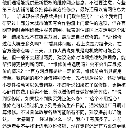
他们通常能提供最新授权的维修网点信息。不过要注意，有些
第三方店铺可能会推荐非官方维修点，最好还是以官网信息为
准。” “听说现在很多品牌提供上门取件服务？” “这个我专门
研究过！部分大城市确实有合作物流上门取件的选项，但在官
网查询时会明确标注服务范围。我表姐住郊区上次想用这个服
务，结果发现不在覆盖范围，最后是自己送修的。” “那维修
过程大概要多久啊？” “看具体问题。我上次是刀组卡死，在
官方维修点等了三天。工作人员说如果是电机故障可能会久
些，但一般不会超过两周。建议送修时详细描述故障现象，能
帮师傅更快判断问题。” “维修价格透明吗？会不会出现乱报
价的情况？” “官方网点都是统一定价表，维修前会出具费用
清单。我遇到的那个师傅特别负责，先检测后报价，还提醒我
小零件松动可以免费调整。不过听说如果过了保修期，更换核
心部件的费用确实不低，所以送修前要做好预算评估。” “说
到保修期，如果找不到购买凭证怎么办？” “这个不用担心！
维修点可以通过机身序列号查询生产日期，通常按出厂日期计
算保修。不过具体政策各地可能略有不同，建议提前电话确
认。” “太感谢了！经过你这么一说，我心里有底多了。之前
还想着要不要找街边电器维修铺，现在觉得还是官方渠道更稳